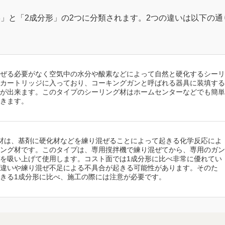
」と「2成分形」の2つに分類されます。2つの違いは以下の通
ぜる必要がなく空気中の水分や酸素などによって自然と硬化するシーリ
カートリッジに入っており、コーキングガンと呼ばれる器具に装填する
が出来ます。このタイプのシーリング材はホームセンターなどでも簡単
きます。
材は、基剤に硬化材などを練り混ぜることによって起きる化学反応によ
ング材です。このタイプは、専用撹拌機で練り混ぜてから、専用のガン
を吸い上げて使用します。コスト面では1成分形に比べ非常に優れてい
違いや練り混ぜ不足による不具合が起きる可能性があります。そのた
きる1成分形に比べ、施工の際には注意が必要です。