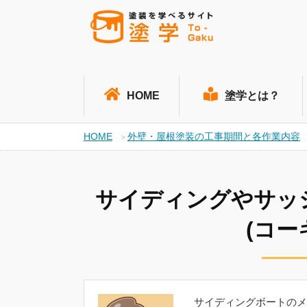
HOME
塗学とは？
HOME
外壁・屋根塗装の工事期間と各作業内容
サイディングやサッ
(コー
サイディングボートのメ