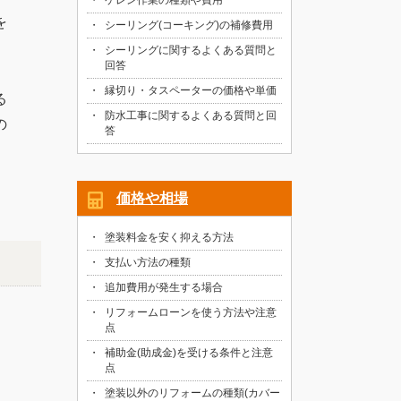
ケレン作業の種類や費用
を
シーリング(コーキング)の補修費用
シーリングに関するよくある質問と
回答
縁切り・タスペーターの価格や単価
る
防水工事に関するよくある質問と回
の
答
価格や相場
塗装料金を安く抑える方法
支払い方法の種類
追加費用が発生する場合
リフォームローンを使う方法や注意
点
補助金(助成金)を受ける条件と注意
点
塗装以外のリフォームの種類(カバー