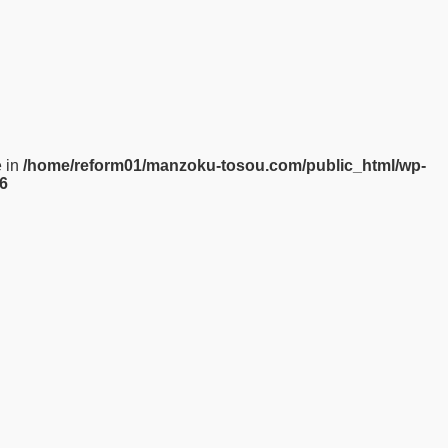
e in
/home/reform01/manzoku-tosou.com/public_html/wp-
6